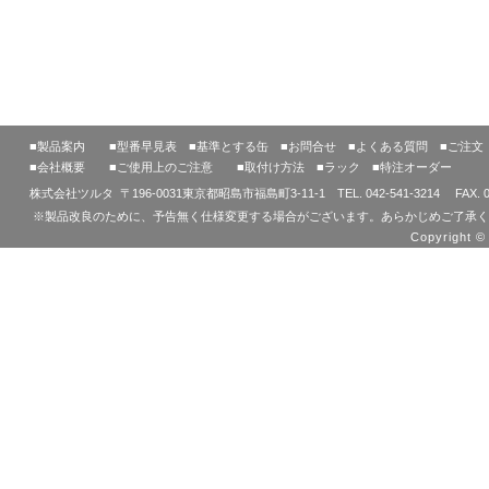
■製品案内
■型番早見表
■基準とする缶
■お問合せ
■よくある質問
■ご注文
■会社概要
■ご使用上のご注意
■取付け方法
■ラック
■特注オーダー
株式会社ツルタ 〒196-0031東京都昭島市福島町3-11-1 TEL. 042-541-3214 FAX. 042
※製品改良のために、予告無く仕様変更する場合がございます。あらかじめご了承く
Copyright © 