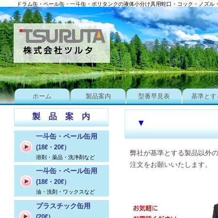
ドラム缶・ペール缶・一斗缶・ポリタンクの液体小分け具用蛇口・コック・ノズル
ホーム
製品案内
型番早見表
基準とす
製 品 案 内
▼
一斗缶・ペール缶用
(18ℓ・20ℓ）
弊社が基準とする製品以外
溶剤・薬品・洗浄剤など
注文をお願いいたします。
一斗缶・ペール缶用
(18ℓ・20ℓ）
油・洗剤・ワックスなど
プラスチック缶用
(20ℓ）