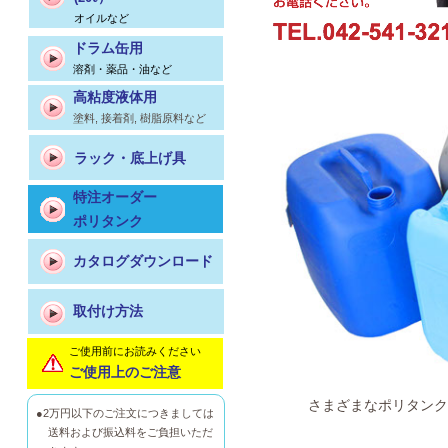
オイルなど
ドラム缶用
溶剤・薬品・油など
高粘度液体用
塗料, 接着剤, 樹脂原料など
ラック・底上げ具
特注オーダー
ポリタンク
カタログダウンロード
取付け方法
ご使用前にお読みください
ご使用上のご注意
さまざまなポリタンク
●2万円以下のご注文につきましては
送料および振込料をご負担いただ